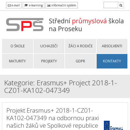
e-mail
e-learning
informační systém
O ŠKOLE
UCHAZEČI
ŽÁCI A RODIČE
ABSOLVENTI
MATURITY
PROJEKTY
GDPR
KONTAKTY
Kategorie: Erasmus+ Project 2018-1-
CZ01-KA102-047349
Projekt Erasmus+ 2018-1-CZ01-
KA102-047349 na odbornou praxi
našich žáků ve Spolkové republice