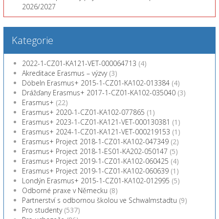
2026/2027
Kategorie
2022-1-CZ01-KA121-VET-000064713
(4)
Akreditace Erasmus – výzvy
(3)
Döbeln Erasmus+ 2015-1-CZ01-KA102-013384
(4)
Drážďany Erasmus+ 2017-1-CZ01-KA102-035040
(3)
Erasmus+
(22)
Erasmus+ 2020-1-CZ01-KA102-077865
(1)
Erasmus+ 2023-1-CZ01-KA121-VET-000130381
(1)
Erasmus+ 2024-1-CZ01-KA121-VET-000219153
(1)
Erasmus+ Project 2018-1-CZ01-KA102-047349
(2)
Erasmus+ Project 2018-1-ES01-KA202-050147
(5)
Erasmus+ Project 2019-1-CZ01-KA102-060425
(4)
Erasmus+ Project 2019-1-CZ01-KA102-060639
(1)
Londýn Erasmus+ 2015-1-CZ01-KA102-012995
(5)
Odborné praxe v Německu
(8)
Partnerství s odbornou školou ve Schwalmstadtu
(9)
Pro studenty
(537)