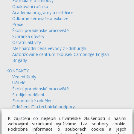
Formuláře a smlouvy
Opakování ročníku
Academia programy a certifikace
Odborné semináře a exkurze
Praxe
Školní poradenské pracoviště
Schránka důvěry
Ostatní aktivity
Mezinárodní cena vévody z Edinburghu
Autorizované centrum zkoušek Cambridge English
Brigády
KONTAKTY
Vedení školy
Učitelé
Školní poradenské pracoviště
Studijní oddělení
Ekonomické oddělení
Oddělení IT a technické podpory
Provozní oddělení
K zajištění co nejlepší uživatelské zkušenosti s našimi
Evropské projekty
webovými stránkami využíváme tzv. soubory cookie.
Koordinátoři spolupráce s praxí
Podrobné informace o souborech cookie a jejich
Předmětové komise