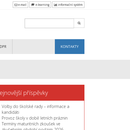
e-mail
e-learning
informační systém
DPR
KONTAKTY
ejnovější příspěvky
Volby do školské rady – informace a
kandidáti
Provoz školy v době letních práznin
Termíny maturitních zkoušek ve
zkušebním období podzim 2026