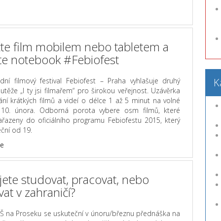
te film mobilem nebo tabletem a
jte notebook #Febiofest
dní filmový festival Febiofest – Praha vyhlašuje druhý
K
utěže „I ty jsi filmařem“ pro širokou veřejnost. Uzávěrka
ání krátkých filmů a videí o délce 1 až 5 minut na volné
10. února. Odborná porota vybere osm filmů, které
řazeny do oficiálního programu Febiofestu 2015, který
ční od 19.
ce
jete studovat, pracovat, nebo
vat v zahraničí?
PŠ na Proseku se uskuteční v únoru/březnu přednáška na