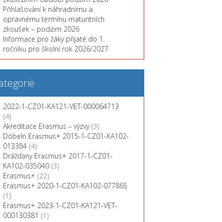
Přihlašování k náhradnímu a
opravnému termínu maturitních
zkoušek – podzim 2026
Informace pro žáky přijaté do 1.
ročníku pro školní rok 2026/2027
ategorie
2022-1-CZ01-KA121-VET-000064713
(4)
Akreditace Erasmus – výzvy
(3)
Döbeln Erasmus+ 2015-1-CZ01-KA102-
013384
(4)
Drážďany Erasmus+ 2017-1-CZ01-
KA102-035040
(3)
Erasmus+
(22)
Erasmus+ 2020-1-CZ01-KA102-077865
(1)
Erasmus+ 2023-1-CZ01-KA121-VET-
000130381
(1)