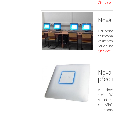
Číst více
Nová 
Od pondě
studovna 
veškerý
Studovna
Číst více
Nová 
před 
V budově
stejná Wi
Aktuálně
centrál
Hotspoty