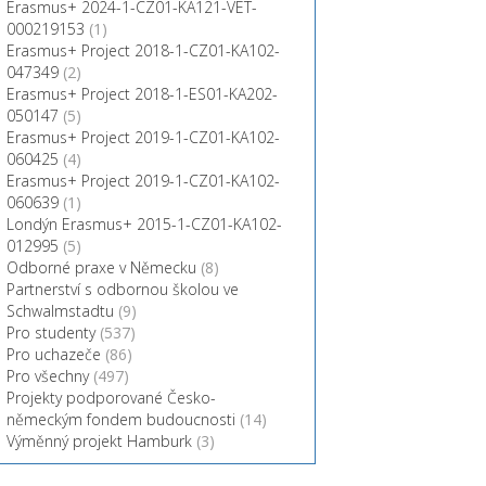
Erasmus+ 2024-1-CZ01-KA121-VET-
000219153
(1)
Erasmus+ Project 2018-1-CZ01-KA102-
047349
(2)
Erasmus+ Project 2018-1-ES01-KA202-
050147
(5)
Erasmus+ Project 2019-1-CZ01-KA102-
060425
(4)
Erasmus+ Project 2019-1-CZ01-KA102-
060639
(1)
Londýn Erasmus+ 2015-1-CZ01-KA102-
012995
(5)
Odborné praxe v Německu
(8)
Partnerství s odbornou školou ve
Schwalmstadtu
(9)
Pro studenty
(537)
Pro uchazeče
(86)
Pro všechny
(497)
Projekty podporované Česko-
německým fondem budoucnosti
(14)
Výměnný projekt Hamburk
(3)