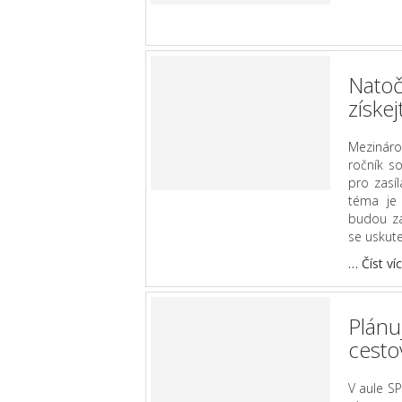
Natoč
získe
Mezináro
ročník so
pro zasíl
téma je 
budou za
se uskute
…
Číst ví
Plánu
cesto
V aule S