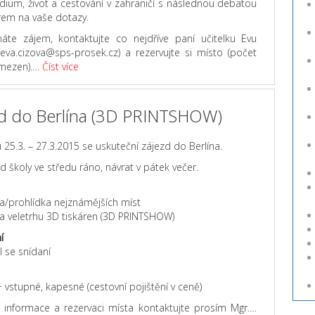
dium, život a cestování v zahraničí s následnou debatou
rem na vaše dotazy.
te zájem, kontaktujte co nejdříve paní učitelku Evu
(eva.cizova@sps-prosek.cz) a rezervujte si místo (počet
omezen).…
Číst více
d do Berlína (3D PRINTSHOW)
 25.3. – 27.3.2015 se uskuteční zájezd do Berlína.
 školy ve středu ráno, návrat v pátek večer.
a/prohlídka nejznámějších míst
va veletrhu 3D tiskáren (3D PRINTSHOW)
í
l se snídaní
 vstupné, kapesné (cestovní pojištění v ceně)
ší informace a rezervaci místa kontaktujte prosím Mgr.…