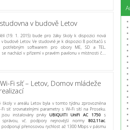
A
studovna v budově Letov
lí (19. 1. 2015) bude pro žáky školy k dispozici nová
v budově Letov. Ve studovně je k dispozici 8 počítačů s
m potřebným softwarem pro obory ME, SD a TEL.
 se nachází v přízemí v pravém pavilonu v místnosti č.…
Wi-Fi síť – Letov, Domov mládeže
realizací
 školy v areálu Letov byla v tomto týdnu zprovozněna
-Fi síť srovnatelnými parametry s Wi-Fi sítí na Proseku.
 jsou instalovány prvky
UBIQUITI UniFi AC 1750
s
ní správou, vč. podpory nejnovější normy
802.11ac
.
 podporují přenosovou rychlost až 1300 Mbps v pásmu