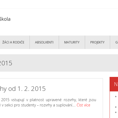
ŽÁCI A RODIČE
ABSOLVENTI
MATURITY
PROJEKTY
G
 2015
N
hy od 1. 2. 2015
 2015 vstupují v platnost upravené rozvrhy, které jsou
v sekci pro studenty – rozvrhy a suplování.…
Číst více