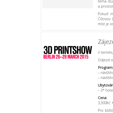
téma stu
a prosto
Pokud má
Čížovou 
míst je 
Zájez
V termínu
Odjezd od
Program:
– návštěv
– návště
Ubytován
– 3* hote
Cena:
3,300Kč +
Pro bliž