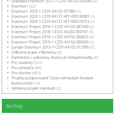
Drážďany Erasmus+ 2017-1-CZ01-KA102-035040
(3)
Erasmus+
(22)
Erasmus+ 2020-1-CZ01-KA102-077865
(1)
Erasmus+ 2023-1-CZ01-KA121-VET-000130381
(1)
Erasmus+ 2024-1-CZ01-KA121-VET-000219153
(1)
Erasmus+ Project 2018-1-CZ01-KA102-047349
(2)
Erasmus+ Project 2018-1-ES01-KA202-050147
(5)
Erasmus+ Project 2019-1-CZ01-KA102-060425
(4)
Erasmus+ Project 2019-1-CZ01-KA102-060639
(1)
Londýn Erasmus+ 2015-1-CZ01-KA102-012995
(5)
Odborné praxe v Německu
(8)
Partnerství s odbornou školou ve Schwalmstadtu
(9)
Pro studenty
(537)
Pro uchazeče
(86)
Pro všechny
(497)
Projekty podporované Česko-německým fondem
budoucnosti
(14)
Výměnný projekt Hamburk
(3)
Archivy