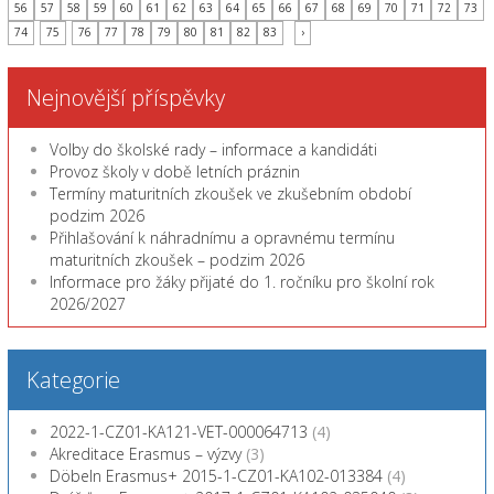
56
57
58
59
60
61
62
63
64
65
66
67
68
69
70
71
72
73
74
75
76
77
78
79
80
81
82
83
›
Nejnovější příspěvky
Volby do školské rady – informace a kandidáti
Provoz školy v době letních práznin
Termíny maturitních zkoušek ve zkušebním období
podzim 2026
Přihlašování k náhradnímu a opravnému termínu
maturitních zkoušek – podzim 2026
Informace pro žáky přijaté do 1. ročníku pro školní rok
2026/2027
Kategorie
2022-1-CZ01-KA121-VET-000064713
(4)
Akreditace Erasmus – výzvy
(3)
Döbeln Erasmus+ 2015-1-CZ01-KA102-013384
(4)