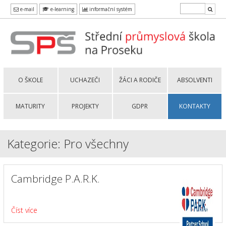
e-mail
e-learning
informační systém
O ŠKOLE
UCHAZEČI
ŽÁCI A RODIČE
ABSOLVENTI
MATURITY
PROJEKTY
GDPR
KONTAKTY
Kategorie: Pro všechny
Cambridge P.A.R.K.
Číst více