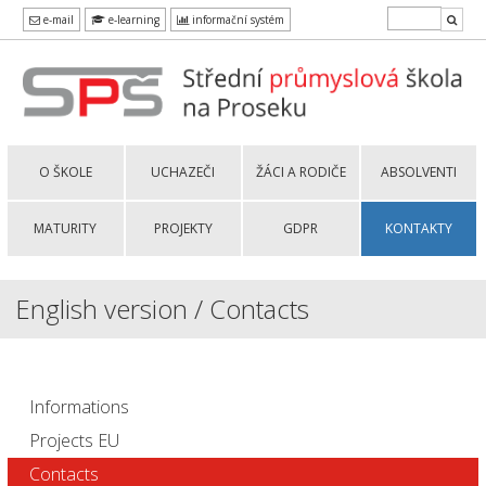
e-mail
e-learning
informační systém
O ŠKOLE
UCHAZEČI
ŽÁCI A RODIČE
ABSOLVENTI
MATURITY
PROJEKTY
GDPR
KONTAKTY
English version / Contacts
Informations
Projects EU
Contacts